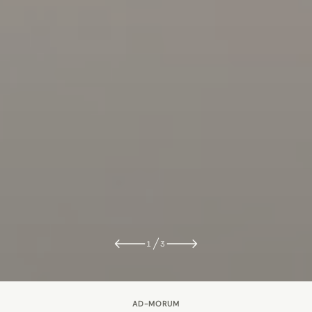
1
3
AD-MORUM