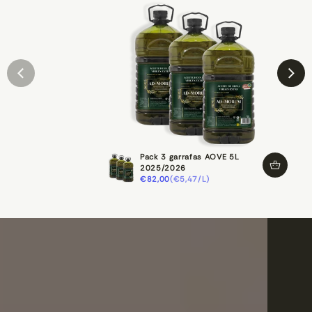
Pack 3 garrafas AOVE 5L
2025/2026
€82,00
(€5,47/L)
PRECIO
PRECIO
NORMAL
UNITARIO