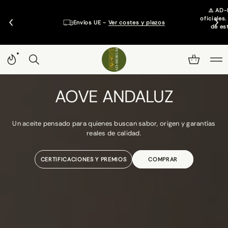
⚠️ AD-
oficiales
Envíos UE -
Ver costes y plazos
de es
CALIDAD CERTIFICADA
PRODUCIDO PARA
AOVE ANDALUZ
DISFRUTARLO
AOVE de Andalucía. Aceitunas seleccionadas, molturadas en pocas
Un aceite pensado para quienes buscan sabor, origen y garantías
horas y analizado según estándares internacionales.
reales de calidad.
DESCUBRE NUESTRA COSECHA TEMPRANA
CERTIFICACIONES Y PREMIOS
COMPRAR AOVE 5L
COMPRAR