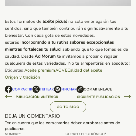
Estos formatos de
aceite picual
no solo embriagarán tus
sentidos, sino que también contribuirán significativamente a tu
bienestar. Con cada gota de estas novedades,
estarás
incorporando a tu rutina sabores excepcionales
mientras fortaleces tu salud
, sabiendo que lo que tomas es de
calidad. Desde
Ad Morum
te invitamos a probar o regalar
cualquiera de estas variedades. ¡No te arrepentirás en absoluto!
Etiquetas:
Aceite premium
AOVE
Calidad del aceite
Origen y tradición
COMPARTIR
TUITEAR
PINCHAR
COPIAR ENLACE
S
S
S
E
E
E
PUBLICACIÓN ANTERIOR
SIGUIENTE PUBLICACIÓN
A
A
A
B
B
B
GO TO BLOG
R
R
R
DEJA UN COMENTARIO
E
E
E
E
E
E
Ten en cuenta que los comentarios deben aprobarse antes de
N
N
N
publicarse.
U
U
U
NOMBRE*
CORREO ELECTRÓNICO*
N
N
N