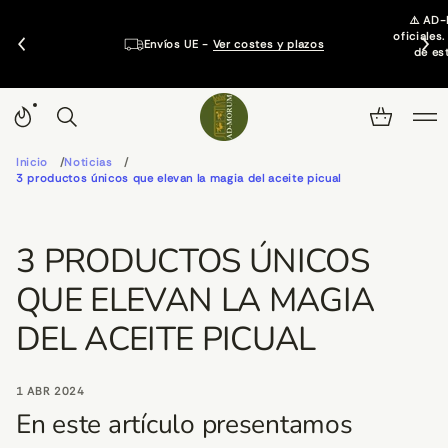
⚠️ AD-
oficiales
Envíos UE -
Ver costes y plazos
de es
Inicio
Noticias
3 productos únicos que elevan la magia del aceite picual
3 PRODUCTOS ÚNICOS
QUE ELEVAN LA MAGIA
DEL ACEITE PICUAL
1 ABR 2024
En este artículo presentamos