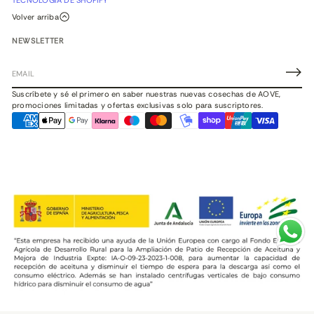
TECNOLOGÍA DE SHOPIFY
Volver arriba
NEWSLETTER
C
o
Suscríbete y sé el primero en saber nuestras nuevas cosechas de AOVE,
r
promociones limitadas y ofertas exclusivas solo para suscriptores.
r
e
o
e
l
e
c
t
r
ó
n
i
c
o
*