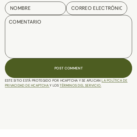
A
A
A
N
N
N
U
U
U
E
E
E
V
V
V
A
A
A
V
V
V
E
E
E
N
N
N
T
T
T
A
A
A
N
N
N
A
A
A
.
.
.
POST COMMENT
ESTE SITIO ESTÁ PROTEGIDO POR HCAPTCHA Y SE APLICAN
LA POLÍTICA DE
PRIVACIDAD DE HCAPTCHA
Y LOS
TÉRMINOS DEL SERVICIO.